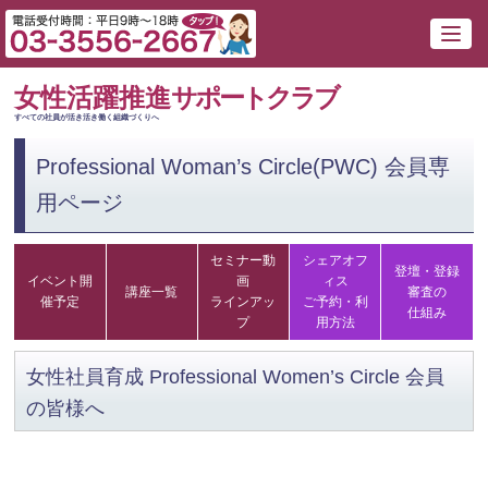
女性活躍推進
サポートクラブ
すべての社員が活き活き働く組織づくりへ
Professional Woman’s Circle(PWC) 会員専
用ページ
セミナー動
シェアオフ
登壇・登録
イベント開
画
ィス
講座一覧
審査の
催予定
ラインアッ
ご予約・利
仕組み
プ
用方法
女性社員育成 Professional Women’s Circle 会員
の皆様へ