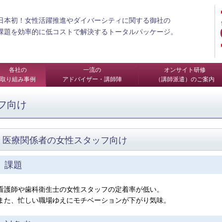
日本初！女性活躍推進やダイバーシティに関する御社の
課題を効率的に低コストで解決するトータルパッケージ。
各社の
一流の
オンサイト研修
取り組み事例
アドバイザー・講師陣
（講師派遣）のご案内
フ向け
医療関係者の女性スタッフ向け
課題
看護師や歯科衛生士の女性スタッフの定着率が低い。
また、忙しい職場ゆえにモチベーションが下がり気味。