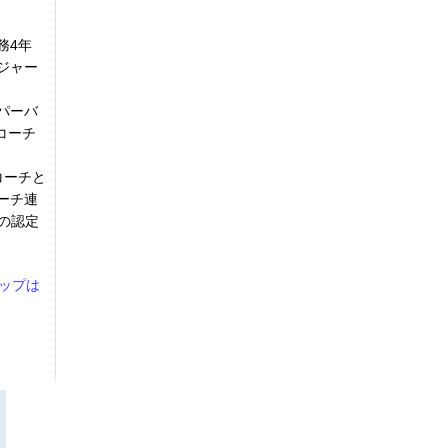
務4年
ジャー
パーバ
コーチ
コーチと
ーチ連
ンの認定
。
ップは