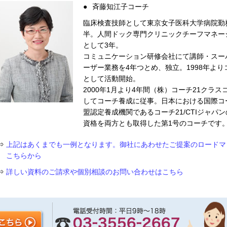
●
斉藤知江子コーチ
臨床検査技師として東京女子医科大学病院勤
半。人間ドック専門クリニックチーフマネー
として3年。
コミュニケーション研修会社にて講師・スー
ーザー業務を4年つとめ、独立。1998年より
として活動開始。
2000年1月より4年間（株）コーチ21クラス
してコーチ養成に従事。日本における国際コ
盟認定養成機関であるコーチ21/CTIジャパ
資格を両方とも取得した第1号のコーチです
⇒
上記はあくまでも一例となります。御社にあわせたご提案のロードマ
こちらから
⇒
詳しい資料のご請求や個別相談のお問い合わせはこちら