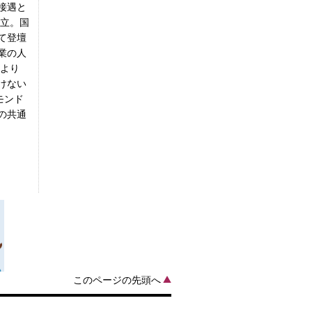
接遇と
設立。国
て登壇
業の人
版より
けない
モンド
の共通
このページの先頭へ