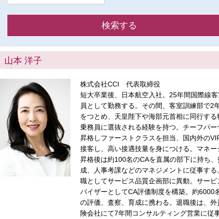
山本 洋子
株式会社CCI 代表取締役
短大卒業後、日本航空入社。25年間国際線客
員として勤務する。その間、客室訓練部で2
をつとめ、天皇陛下や海部元首相に同行する
乗務員に選抜される経験を持つ。チーフパー
昇格しファーストクラスを担当、国内外のVI
接客し、高い接遇技量を身につける。マネー
昇格後は約100名のCAを直属の部下に持ち
成、人事考課などのマネジメントに従事する
職としてサービス品質企画部に異動。サービ
バイザーとしてCA評価制度を構築。約6000
の評価、査察、育成に携わる。退職後は、外
険会社にて7年間コンサルティング営業に従