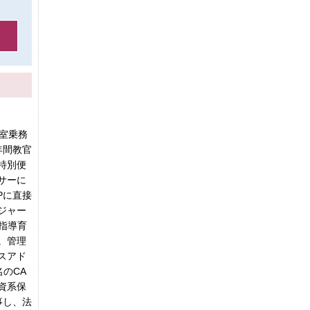
室乗務
年間教官
特別便
サーに
Pに直接
ジャー
、指導育
。管理
スアド
名のCA
資系保
事し、法