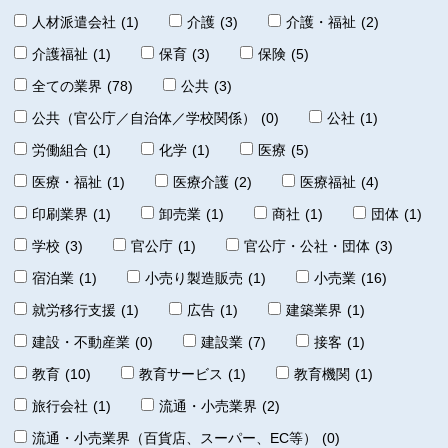
人材派遣会社
(1)
介護
(3)
介護・福祉
(2)
介護福祉
(1)
保育
(3)
保険
(5)
全ての業界
(78)
公共
(3)
公共（官公庁／自治体／学校関係）
(0)
公社
(1)
労働組合
(1)
化学
(1)
医療
(5)
医療・福祉
(1)
医療介護
(2)
医療福祉
(4)
印刷業界
(1)
卸売業
(1)
商社
(1)
団体
(1)
学校
(3)
官公庁
(1)
官公庁・公社・団体
(3)
宿泊業
(1)
小売り製造販売
(1)
小売業
(16)
就労移行支援
(1)
広告
(1)
建築業界
(1)
建設・不動産業
(0)
建設業
(7)
接客
(1)
教育
(10)
教育サービス
(1)
教育機関
(1)
旅行会社
(1)
流通・小売業界
(2)
流通・小売業界（百貨店、スーパー、EC等）
(0)