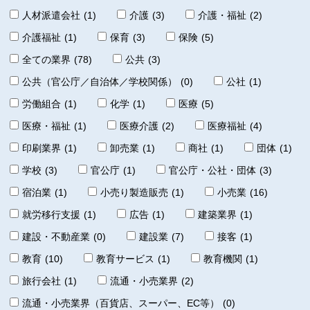
人材派遣会社
(1)
介護
(3)
介護・福祉
(2)
介護福祉
(1)
保育
(3)
保険
(5)
全ての業界
(78)
公共
(3)
公共（官公庁／自治体／学校関係）
(0)
公社
(1)
労働組合
(1)
化学
(1)
医療
(5)
医療・福祉
(1)
医療介護
(2)
医療福祉
(4)
印刷業界
(1)
卸売業
(1)
商社
(1)
団体
(1)
学校
(3)
官公庁
(1)
官公庁・公社・団体
(3)
宿泊業
(1)
小売り製造販売
(1)
小売業
(16)
就労移行支援
(1)
広告
(1)
建築業界
(1)
建設・不動産業
(0)
建設業
(7)
接客
(1)
教育
(10)
教育サービス
(1)
教育機関
(1)
旅行会社
(1)
流通・小売業界
(2)
流通・小売業界（百貨店、スーパー、EC等）
(0)