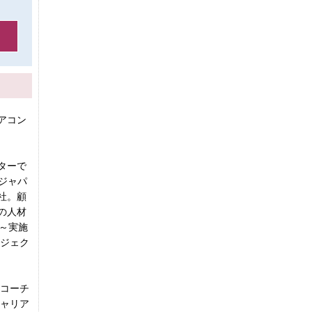
アコン
ターで
ジャパ
社。顧
の人材
～実施
ロジェク
にコーチ
キャリア