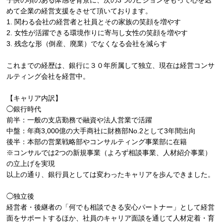
子供の頃のある体感を背景に、次の3つのビジョンをもって心を込
めて企業の経営支援をさせて頂いております。
1. 関わる会社の経営者と社員とその家族の笑顔を増やす
2. 女性が活躍できる環境作りに寄与し女性の笑顔を増やす
3. 残念な形（倒産、廃業）でなくなる会社を減らす
これまでの経歴は、銀行に３０年所属して独立、現在は経営コンサ
ルティング会社を経営中。
【キャリア内訳】
◯銀行時代
前半：一般の支店勤務で融資や法人営業で活躍
中盤：年商3,000億の大手商社に財務部No.2として3年間出向
後半：本部の営業戦略部やコンサルティング事業部に在籍
※コンサルでは2つの新規事業（よろず相談事業、人材紹介事業）
の立上げを実現
以上の通り、銀行員としては変わったキャリアを歩んできました。
◯独立後
経営者・後継者の「何でも相談できる安心パートナー」として経営
面をサポートするほか、社員のキャリア面談を通じて人材定着・育