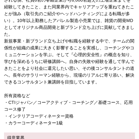
される側、社員6名の零細企業から6,000名超えの上場企業までを
経験してきたこと、また同業界内でキャリアアップを重ねてきたこ
とが強み（取引先のご紹介やヘッドハンティングによる転職が多
い）。10年以上勤務したアパレル製造小売業では、雑貨の開発MD
としてオリジナル商品開発と新ブランド立ち上げに貢献してきまし
た。
新規事業・新ブランド立ち上げや転職を経験する中で、チームの関
係性が組織の成果に大きく影響することを実感し、コーチングやコ
ミュニケーションを学ぶ。そして『心理的安全性』の概念を知り、
学びを深めるうちに研修講師へ。自身の失敗や経験を通して学んで
きたことをより社会に還元したい思い、その後コンサルタントの道
へ。長年のサラリーマン経験から、現場のリアルに寄り添い、解決
できるコンサルタント兼講師を目指しています。
所有資格など
・CTIジャパン／コーアクティブ・コーチング／基礎コース、応用
コース修了
・インテリアコーディネーター資格
・カラーコーディネーター1級
得意業界