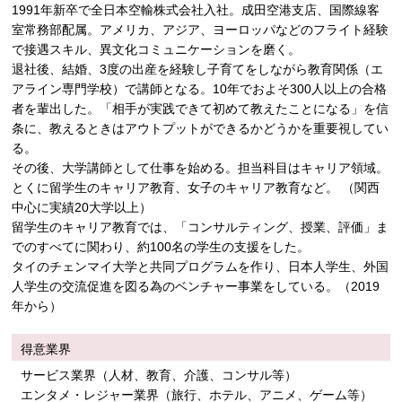
1991年新卒で全日本空輸株式会社入社。成田空港支店、国際線客
室常務部配属。アメリカ、アジア、ヨーロッパなどのフライト経験
で接遇スキル、異文化コミュニケーションを磨く。
退社後、結婚、3度の出産を経験し子育てをしながら教育関係（エ
アライン専門学校）で講師となる。10年でおよそ300人以上の合格
者を輩出した。「相手が実践できて初めて教えたことになる」を信
条に、教えるときはアウトプットができるかどうかを重要視してい
る。
その後、大学講師として仕事を始める。担当科目はキャリア領域。
とくに留学生のキャリア教育、女子のキャリア教育など。 （関西
中心に実績20大学以上）
留学生のキャリア教育では、「コンサルティング、授業、評価」ま
でのすべてに関わり、約100名の学生の支援をした。
タイのチェンマイ大学と共同プログラムを作り、日本人学生、外国
人学生の交流促進を図る為のベンチャー事業をしている。（2019
年から）
得意業界
サービス業界（人材、教育、介護、コンサル等）
エンタメ・レジャー業界（旅行、ホテル、アニメ、ゲーム等）