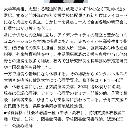
大学卒業後、志望する報道関係に就職できず“やむなく”教員の道を
選択。すると門外漢の特別支援学校に配属され初年度はノイローゼ
になり周囲から孤立。しかし一念発起し一人で全国各地の研究会に
自費で出かけ教えを乞う。
常に子供たちの立場に立ち、アイデンティティの確立と豊かなコミ
ュニケーションを大切に指導にあたる。赤ちゃんから高校生まで指
導。ほぼ全ての教科も担当。施設入所、進学、就職等あらゆる進路
指導、外来教育相談を担う。生活困窮家庭の支援も多数担当し他分
野との連携を数多く経験。校内では研究部長を長年務め県指定研究
や全国発表等も経験した。
一方で過労や鬱病になり休職する。その経験からメンタルヘルスの
大切さを痛感し放送大学にて心理学専攻。修了後はアドラー心理
学、仏教を基にした生き方講座等受講。30年目を区切りに退職。
現在は公認心理師。アドラー心理学のセミナー開催の他、子育て相
談、障害者支援、ひきこもり支援等に携わっている。子育て支援の
市民団体代表。県男女共同参画地域推進員。
■保有資格：社会科教諭一種（中学・高校）、特別支援学校教諭二
種（聴覚、知的）、図書館司書、学校図書館司書教諭、認定心理
士、公認心理師