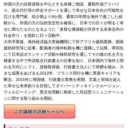
外国の方の在留資格を中心とする各種ご相談、書類作成アドバイ
ス、提出代行等の伴走サポートを通して幸せな日本在住の可能性を
広げる専門家。幼少期より8か国、通算22年間を海外で過ごした経
験から、外国の方の法的安定性を確保し、日本での日々が明るく幸
せに満ちたものとなるように「多様な価値観が共存する未来志向の
社会作り」を指針に日々活動中。
大学卒業後、海外経済協力実施機関にて対アフリカ援助業務、開発
援助研究等に従事。配偶者の海外転勤を機に退職して以降、帯同先
にて日本語ボランティア活動や移民研究を通してその後の生き方を
模索する中で申請取次行政書士の仕事を知り、日本国内で海外と関
わる方向にシフト。資格取得後、行政書士法人にて研鑽を積み、大
きな成果をあげるも2012年、フランス同行を機に再度キャリアを
断念。2015年に帰国後、行政書士業務を再開、言葉と領域を超え
た幸せな未来創りを目指してダイバーシティ＆インクルージョン、
ウェルビーイング、異文化理解に根差した対話型コミュニケーショ
ンに関する取り組みを開始。