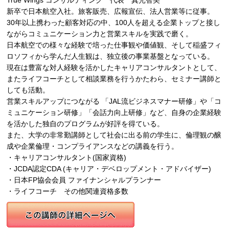
True Wings コンサルティング 代表 真光智美
新卒で日本航空入社。旅客販売、広報宣伝、法人営業等に従事。
30年以上携わった顧客対応の中、100人を超える企業トップと接し
ながらコミュニケーション力と営業スキルを実践で磨く。
日本航空での様々な経験で培った仕事観や価値観、そして稲盛フィ
ロソフィから学んだ人生観は、独立後の事業基盤となっている。
現在は豊富な対人経験を活かしたキャリアコンサルタントとして、
またライフコーチとして相談業務を行うかたわら、セミナー講師と
しても活動。
営業スキルアップにつながる 「JAL流ビジネスマナー研修」や「コ
ミュニケーション研修」「会話力向上研修」など、自身の企業経験
を活かした独自のプログラムが好評を得ている。
また、大学の非常勤講師として社会に出る前の学生に、倫理観の醸
成や企業倫理・コンプライアンスなどの講義を行う。
・キャリアコンサルタント(国家資格)
・JCDA認定CDA (キャリア・デベロップメント・アドバイザー)
・日本FP協会会員 ファイナンシャルプランナー
・ライフコーチ その他関連資格多数