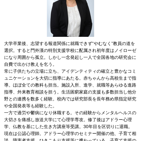
大学卒業後、志望する報道関係に就職できず“やむなく”教員の道を
選択。すると門外漢の特別支援学校に配属され初年度はノイローゼ
になり周囲から孤立。しかし一念発起し一人で全国各地の研究会に
自費で出かけ教えを乞う。
常に子供たちの立場に立ち、アイデンティティの確立と豊かなコミ
ュニケーションを大切に指導にあたる。赤ちゃんから高校生まで指
導。ほぼ全ての教科も担当。施設入所、進学、就職等あらゆる進路
指導、外来教育相談を担う。生活困窮家庭の支援も多数担当し他分
野との連携を数多く経験。校内では研究部長を長年務め県指定研究
や全国発表等も経験した。
一方で過労や鬱病になり休職する。その経験からメンタルヘルスの
大切さを痛感し放送大学にて心理学専攻。修了後はアドラー心理
学、仏教を基にした生き方講座等受講。30年目を区切りに退職。
現在は公認心理師。アドラー心理学のセミナー開催の他、子育て相
談、障害者支援、ひきこもり支援等に携わっている。子育て支援の