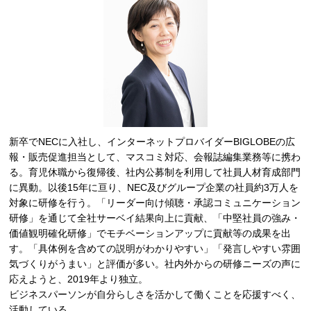
新卒でNECに入社し、インターネットプロバイダーBIGLOBEの広
報・販売促進担当として、マスコミ対応、会報誌編集業務等に携わ
る。育児休職から復帰後、社内公募制を利用して社員人材育成部門
に異動。以後15年に亘り、NEC及びグループ企業の社員約3万人を
対象に研修を行う。「リーダー向け傾聴・承認コミュニケーション
研修」を通じて全社サーベイ結果向上に貢献、「中堅社員の強み・
価値観明確化研修」でモチベーションアップに貢献等の成果を出
す。「具体例を含めての説明がわかりやすい」「発言しやすい雰囲
気づくりがうまい」と評価が多い。社内外からの研修ニーズの声に
応えようと、2019年より独立。
ビジネスパーソンが自分らしさを活かして働くことを応援すべく、
活動している。