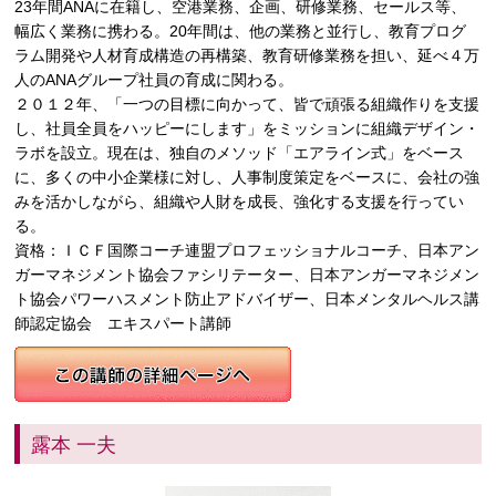
23年間ANAに在籍し、空港業務、企画、研修業務、セールス等、
幅広く業務に携わる。20年間は、他の業務と並行し、教育プログ
ラム開発や人材育成構造の再構築、教育研修業務を担い、延べ４万
人のANAグループ社員の育成に関わる。
２０１２年、「一つの目標に向かって、皆で頑張る組織作りを支援
し、社員全員をハッピーにします」をミッションに組織デザイン・
ラボを設立。現在は、独自のメソッド「エアライン式」をベース
に、多くの中小企業様に対し、人事制度策定をベースに、会社の強
みを活かしながら、組織や人財を成長、強化する支援を行ってい
る。
資格：ＩＣＦ国際コーチ連盟プロフェッショナルコーチ、日本アン
ガーマネジメント協会ファシリテーター、日本アンガーマネジメン
ト協会パワーハスメント防止アドバイザー、日本メンタルヘルス講
師認定協会 エキスパート講師
露本 一夫