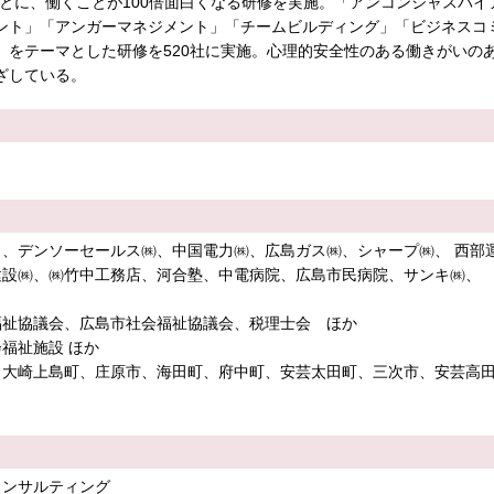
もとに、働くことが100倍面白くなる研修を実施。「アンコンシャスバイ
ント」「アンガーマネジメント」「チームビルディング」「ビジネスコ
」をテーマとした研修を520社に実施。心理的安全性のある働きがいの
ざしている。
ク、デンソーセールス㈱、中国電力㈱、広島ガス㈱、シャープ㈱、 西部
建設㈱、㈱竹中工務店、河合塾、中電病院、広島市民病院、サンキ㈱、
福祉協議会、広島市社会福祉協議会、税理士会 ほか
福祉施設 ほか
大崎上島町、庄原市、海田町、府中町、安芸太田町、三次市、安芸高田
コンサルティング