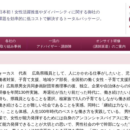
日本初！女性活躍推進やダイバーシティに関する御社の
課題を効率的に低コストで解決するトータルパッケージ。
各社の
一流の
オンサイト研修
取り組み事例
アドバイザー・講師陣
（講師派遣）のご案内
ォーカス 代表 広島県職員として、人にかかわる仕事がしたいと、児
働者対策、子育て支援、地域ケア部長、全国初の働く女性・子育て支援
財）広島県男女共同参画財団常務理事の後、独立。企業や自治体からの
研修を年間130件実施。 寿退社が当たり前だった時代に、働き続けたい
持ち、県職員となることを選択。核家族で3人の子育てをしながら働き
働き続けることが難しい社会であることを実感。同時に「継続は力なり
い」ことも体感。人生100年時代のベストな働き方を実践している。 男
場で、女性が能力発揮するためには自身のアンコンシャスバイアスに気
て能力発揮できることが大切との思いで、男性社会の中で幹部になった”