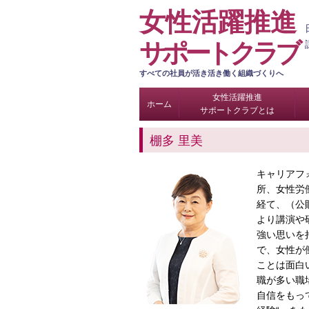
女性活躍推進
サポートクラブ
すべての社員が活き活き働く組織づくりへ
女性活躍推進
ホーム
サポートクラブとは
棚多 里美
キャリアフ
所、女性労
経て、（公
より講演や
強い思いを
で、女性が
ことは面白
職が多い職
自信をもっ