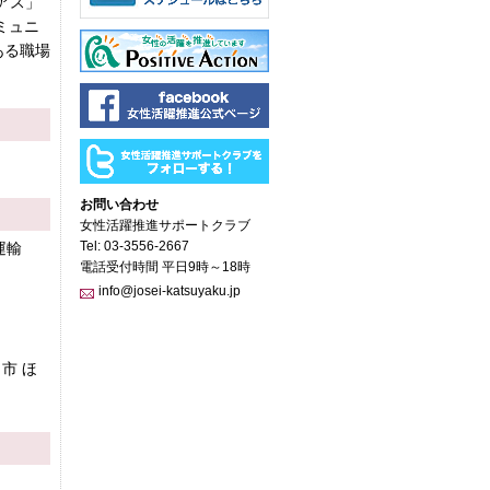
アス」
ミュニ
ある職場
お問い合わせ
女性活躍推進サポートクラブ
Tel: 03-3556-2667
運輸
電話受付時間 平日9時～18時
info@josei-katsuyaku.jp
市 ほ