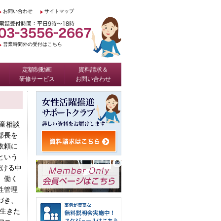
お問い合わせ
サイトマップ
営業時間外の受付はこちら
定額制動画
資料請求＆
研修サービス
お問い合わせ
童相談
部長を
依頼に
という
続ける中
、働く
性管理
づき、
生きた