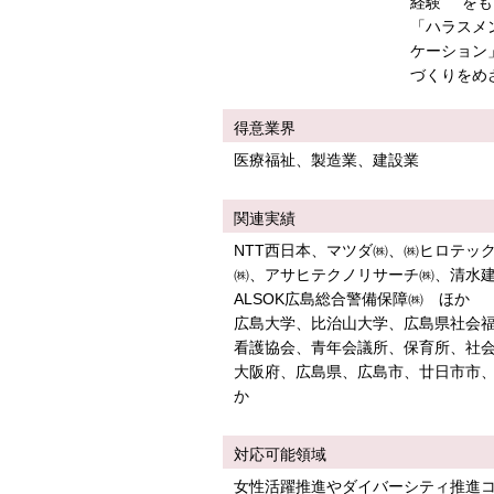
経験“ を
「ハラスメ
ケーション
づくりをめ
得意業界
医療福祉、製造業、建設業
関連実績
NTT西日本、マツダ㈱、㈱ヒロテッ
㈱、アサヒテクノリサーチ㈱、清水
ALSOK広島総合警備保障㈱ ほか
広島大学、比治山大学、広島県社会
看護協会、青年会議所、保育所、社会
大阪府、広島県、広島市、廿日市市、
か
対応可能領域
女性活躍推進やダイバーシティ推進