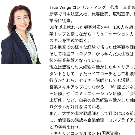
True Wings コンサルティング 代表 真光
新卒で日本航空入社。旅客販売、広報宣伝、
業等に従事。
30年以上携わった顧客対応の中、100人を超
業トップと接しながらコミュニケーション力
スキルを実践で磨く。
日本航空での様々な経験で培った仕事観や価
そして稲盛フィロソフィから学んだ人生観は
後の事業基盤となっている。
現在は豊富な対人経験を活かしたキャリアコ
タントとして、またライフコーチとして相談
行うかたわら、セミナー講師としても活動。
営業スキルアップにつながる 「JAL流ビジネ
ー研修」や「コミュニケーション研修」「会
上研修」など、自身の企業経験を活かした独
ログラムが好評を得ている。
また、大学の非常勤講師として社会に出る前
に、倫理観の醸成や企業倫理・コンプライア
どの講義を行う。
・キャリアコンサルタント(国家資格)