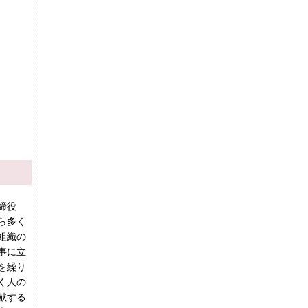
締役
ら多く
組織の
事に立
を繰り
く人の
献する