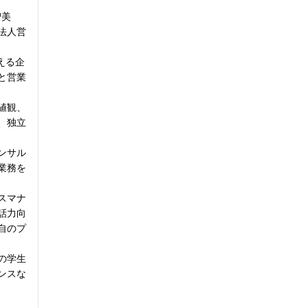
智美
法人営
える企
と営業
値観、
、独立
ンサル
業務を
スマナ
話力向
自のプ
の学生
ンスな