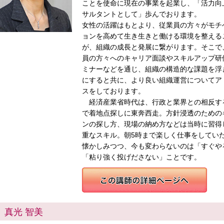
ことを使命に現在の事業を起業し、「活力向
サルタントとして」歩んでおります。
女性の活躍はもとより、従業員の方々がモチ
ョンを高めて生き生きと働ける環境を整える
が、組織の成長と発展に繋がります。そこで
員の方々へのキャリア面談やスキルアップ研
ミナーなどを通じ、組織の構造的な課題を浮
にすると共に、より良い組織運営についてア
スをしております。
経済産業省時代は、行政と業界との相反す
で着地点探しに東奔西走。方針浸透のための
ンの探し方、現場の納め方などは当時に習得
重なスキル。朝5時まで楽しく仕事をしてい
懐かしみつつ、今も変わらないのは「すぐや
「粘り強く投げださない」ことです。
真光 智美