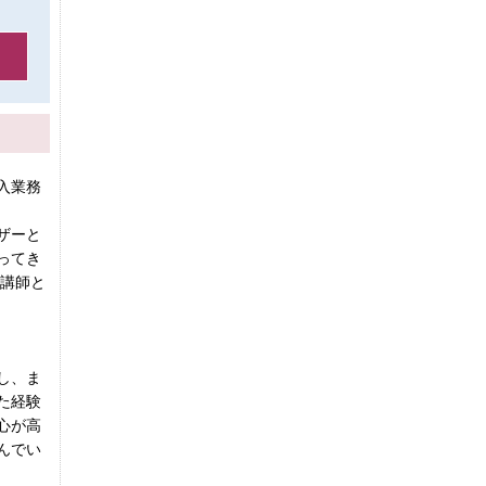
入業務
ザーと
ってき
修講師と
し、ま
た経験
心が高
んでい