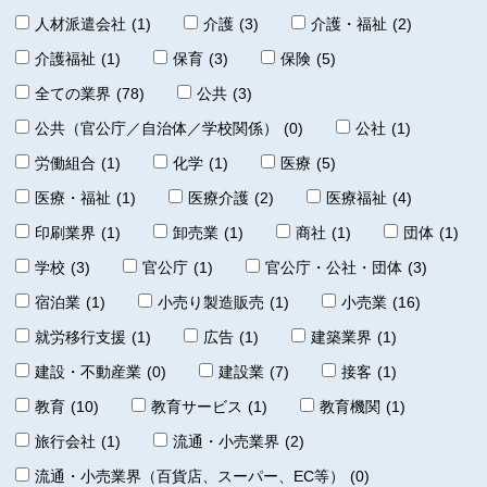
人材派遣会社
(1)
介護
(3)
介護・福祉
(2)
介護福祉
(1)
保育
(3)
保険
(5)
全ての業界
(78)
公共
(3)
公共（官公庁／自治体／学校関係）
(0)
公社
(1)
労働組合
(1)
化学
(1)
医療
(5)
医療・福祉
(1)
医療介護
(2)
医療福祉
(4)
印刷業界
(1)
卸売業
(1)
商社
(1)
団体
(1)
学校
(3)
官公庁
(1)
官公庁・公社・団体
(3)
宿泊業
(1)
小売り製造販売
(1)
小売業
(16)
就労移行支援
(1)
広告
(1)
建築業界
(1)
建設・不動産業
(0)
建設業
(7)
接客
(1)
教育
(10)
教育サービス
(1)
教育機関
(1)
旅行会社
(1)
流通・小売業界
(2)
流通・小売業界（百貨店、スーパー、EC等）
(0)