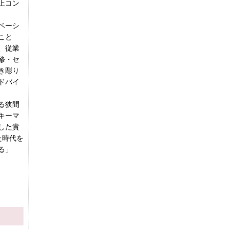
上コン
ベーシ
こと
、従業
修・セ
き彫り
ドバイ
る狭間
キーマ
した貴
た時代を
る」