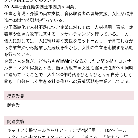
メント防止コンサルタント
2013年社会保険労務士事務所を開業。
仕事と育児・介護の両立支援、育休取得者の復帰支援、女性活躍推
進の3本柱で活動を行っている。
少子高齢化で人材不足に悩む企業に対しては、人材採用・育成・定
着等や働き方改革に関するコンサルティングを行っている。一方、
個人に対しては、人に寄り添う支援をモットーとし、子育てしなが
ら専業主婦から起業した経験を生かし、女性の自立を応援する活動
を行っている。
企業と人を繋ぎ、どちらもWinWinとなるありたい姿を描くコンサ
ルティングを得意とする。働き方改革＝女性活躍＝男性育休を同時
に進めていくことで、人生100年時代をひとりひとりが自分らしく
働き、自分らしく生きる社会作りへの貢献活動を生業としている。
得意業界
製造業
関連実績
キャリア支援ツールキャリアトランプ?を活用し、10のゲーム
スタイルの中からカスタマイズする。「教える」「伝える」研