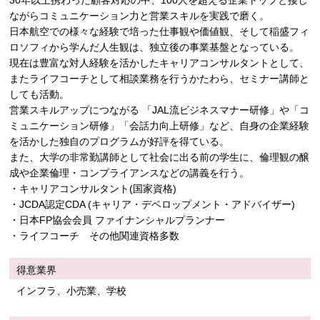
30年以上携わった顧客対応の中、100人を超える企業トップと接し
ながらコミュニケーション力と営業スキルを実践で磨く。
日本航空での様々な経験で培った仕事観や価値観、そして稲盛フィ
ロソフィから学んだ人生観は、独立後の事業基盤となっている。
現在は豊富な対人経験を活かしたキャリアコンサルタントとして、
またライフコーチとして相談業務を行うかたわら、セミナー講師と
しても活動。
営業スキルアップにつながる 「JAL流ビジネスマナー研修」や「コ
ミュニケーション研修」「会話力向上研修」など、自身の企業経験
を活かした独自のプログラムが好評を得ている。
また、大学の非常勤講師として社会に出る前の学生に、倫理観の醸
成や企業倫理・コンプライアンスなどの講義を行う。
・キャリアコンサルタント(国家資格)
・JCDA認定CDA (キャリア・デベロップメント・アドバイザー)
・日本FP協会会員 ファイナンシャルプランナー
・ライフコーチ その他関連資格多数
得意業界
インフラ、小売業、学校