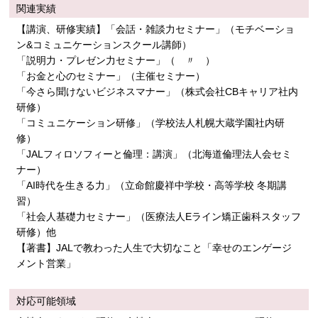
関連実績
【講演、研修実績】「会話・雑談力セミナー」（モチベーショ
ン&コミュニケーションスクール講師）
「説明力・プレゼン力セミナー」（ 〃 ）
「お金と心のセミナー」（主催セミナー）
「今さら聞けないビジネスマナー」（株式会社CBキャリア社内
研修）
「コミュニケーション研修」（学校法人札幌大蔵学園社内研
修）
「JALフィロソフィーと倫理：講演」（北海道倫理法人会セミ
ナー）
「AI時代を生きる力」（立命館慶祥中学校・高等学校 冬期講
習）
「社会人基礎力セミナー」（医療法人Eライン矯正歯科スタッフ
研修）他
【著書】JALで教わった人生で大切なこと「幸せのエンゲージ
メント営業」
対応可能領域