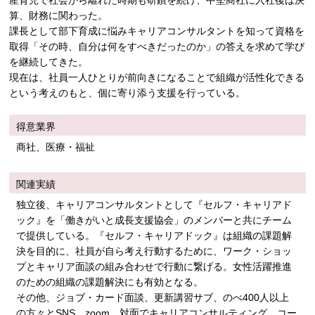
産育児で社会から離れた時期も研鑽を続け、中堅商社に入社後は決
算、財務に関わった。
課長として部下育成に悩みキャリアコンサルタントを知って資格を
取得「その時、自分は何をすべきだったのか」の答えを求めて学び
を継続してきた。
現在は、社員一人ひとりが前向きになることで組織が活性化できる
という考えのもと、個に寄り添う支援を行っている。
得意業界
商社、医療・福祉
関連実績
独立後、キャリアコンサルタントとして『セルフ・キャリアド
ック』を「働きがいと成長支援協会」のメンバーと共にチーム
で提供している。『セルフ・キャリアドック』は組織の課題解
決を目的に、社員が自ら考え行動するために、ワーク・ショッ
プとキャリア面談の組み合わせで行動に繋げる。女性活躍推進
のための組織の課題解決にも有効となる。
その他、ジョブ・カード面談、更新講習サブ、のべ400人以上
の方々とSNS、zoom、対面でキャリアコンサルティング、コー