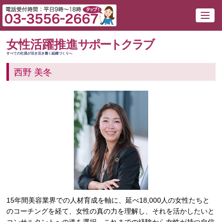
女性活躍推進
サポートクラブ
すべての社員が活き活き働く組織づくりへ
西野 美冬
15年間美容業界での人材育成を軸に、延べ18,000人の女性たちと
のコーチングを経て、女性の真の力を理解し、それを活かしたいと