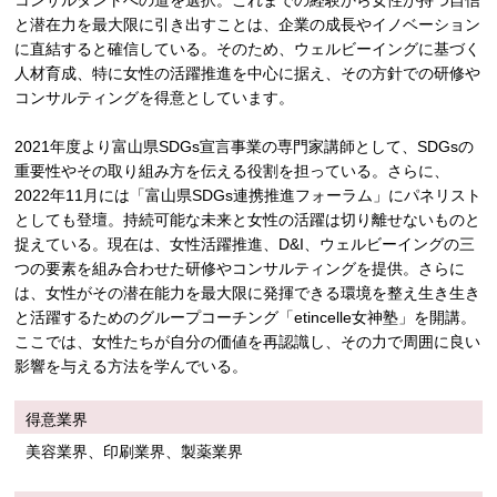
コンサルタントへの道を選択。これまでの経験から女性が持つ自信
と潜在力を最大限に引き出すことは、企業の成長やイノベーション
に直結すると確信している。そのため、ウェルビーイングに基づく
人材育成、特に女性の活躍推進を中心に据え、その方針での研修や
コンサルティングを得意としています。
2021年度より富山県SDGs宣言事業の専門家講師として、SDGsの
重要性やその取り組み方を伝える役割を担っている。さらに、
2022年11月には「富山県SDGs連携推進フォーラム」にパネリスト
としても登壇。持続可能な未来と女性の活躍は切り離せないものと
捉えている。現在は、女性活躍推進、D&I、ウェルビーイングの三
つの要素を組み合わせた研修やコンサルティングを提供。さらに
は、女性がその潜在能力を最大限に発揮できる環境を整え生き生き
と活躍するためのグループコーチング「etincelle女神塾」を開講。
ここでは、女性たちが自分の価値を再認識し、その力で周囲に良い
影響を与える方法を学んでいる。
得意業界
美容業界、印刷業界、製薬業界