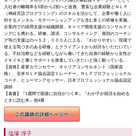
ネージャー、タルボットジャパン(株)人事総務マネージャーとして
入社者の離職率を5割から2割へと改善。豊富な企業経験とＮＬＰ
（神経言語プログラミング）のスキルを活かして、企業や働く人に
対するメンタル・モチベーションアップも含む多くの研修を実施。
企業内での採用支援や組織開発、キャリア開発支援のコンサルティ
ングにも携わる。研修、講演、コンサルティング、個別のコーチン
グ等の支援はのべ５２，０００人に上る。「わかりやすい、現場で
使える気づきのある研修」とクライアントから好評をいただいてい
る。不妊治療などを経験しながら働いてきた自身の経験から女性が
イキイキと働くサポートを推進していきたいと強く願っている。
【資格】産業カウンセラー、キャリアコンサルタント（国家資
格）、全米ＮＬＰ協会認定トレーナー、ＮＬＰプロフェッショナル
コーチ、ヒューマンアセッサー、日本プロフェッショナル協会認定
講師
【著書】『1週間で面接に自信がつく本』『わが子が就活を始める
ときに読む本』他4冊
塩塚 淳子