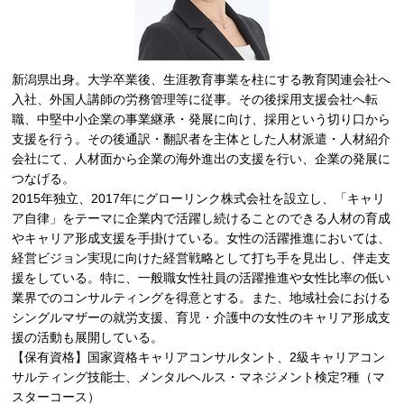
新潟県出身。大学卒業後、生涯教育事業を柱にする教育関連会社へ
入社、外国人講師の労務管理等に従事。その後採用支援会社へ転
職、中堅中小企業の事業継承・発展に向け、採用という切り口から
支援を行う。その後通訳・翻訳者を主体とした人材派遣・人材紹介
会社にて、人材面から企業の海外進出の支援を行い、企業の発展に
つなげる。
2015年独立、2017年にグローリンク株式会社を設立し、「キャリ
ア自律」をテーマに企業内で活躍し続けることのできる人材の育成
やキャリア形成支援を手掛けている。女性の活躍推進においては、
経営ビジョン実現に向けた経営戦略として打ち手を見出し、伴走支
援をしている。特に、一般職女性社員の活躍推進や女性比率の低い
業界でのコンサルティングを得意とする。また、地域社会における
シングルマザーの就労支援、育児・介護中の女性のキャリア形成支
援の活動も展開している。
【保有資格】国家資格キャリアコンサルタント、2級キャリアコン
サルティング技能士、メンタルヘルス・マネジメント検定?種（マ
スターコース）