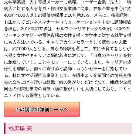
大学卒業後、大手電機メーカーに就職。ユーザー企業（法人）・特
約店に対する人財育成・採用支援業務に従事。在阪企業を中心に約
400社4000人以上の研修や採用に18年携わる。さらに、秘書経験
も生かしてビジネスマナーやコミュニケーションを中心に講師経験
を積む。2018年独立後は、セルフキャリアドッグや30代・40代の
ワーキングマザーや育休復帰の女性支援・大学生に対する就労支援
にも力を注いでいる。キャリアカウンセラーとして携わった人数
は、約10000人となる。自らの経験を通して、主に子育てをしなが
ら働く女性やキャリアに悩む若者に対して、『自身のキャリアを共
に創造していく』ことをモットーにしている。また、キャリアの多
様性を理解し、個々に寄り添う講師・カウンセラーを目指してい
る。特に女性活躍推進事業として、在職中より企業間での情報交換
会の立ち上げを行い自組織（縦の繋がり）だけでなく、組織や企業
同士の相乗効果での発展（横の繋がり）を大切にしており、コミュ
ニティ作りも得意としている。
杉馬場 亮